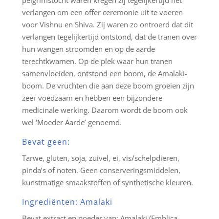
pelgrimstocht waren kregen zij tegelijkertijd het
verlangen om een offer ceremonie uit te voeren
voor Vishnu en Shiva. Zij waren zo ontroerd dat dit
verlangen tegelijkertijd ontstond, dat de tranen over
hun wangen stroomden en op de aarde
terechtkwamen. Op de plek waar hun tranen
samenvloeiden, ontstond een boom, de Amalaki-
boom. De vruchten die aan deze boom groeien zijn
zeer voedzaam en hebben een bijzondere
medicinale werking. Daarom wordt de boom ook
wel ‘Moeder Aarde’ genoemd.
Bevat geen:
Tarwe, gluten, soja, zuivel, ei, vis/schelpdieren,
pinda’s of noten. Geen conserveringsmiddelen,
kunstmatige smaakstoffen of synthetische kleuren.
Ingrediënten: Amalaki
Bevat extract en poeder van: Amalaki (Emblica