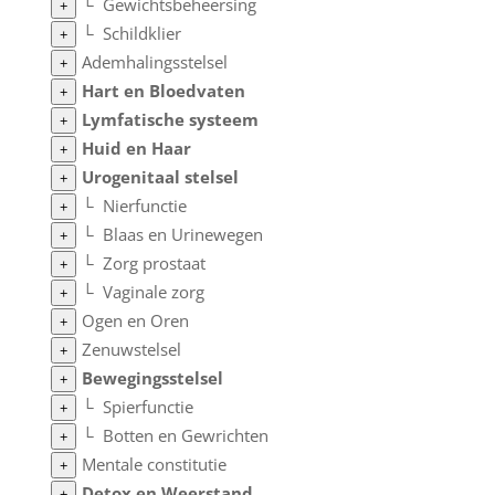
└
Gewichtsbeheersing
+
└
Schildklier
+
Ademhalingsstelsel
+
Hart en Bloedvaten
+
Lymfatische systeem
+
Huid en Haar
+
Urogenitaal stelsel
+
└
Nierfunctie
+
└
Blaas en Urinewegen
+
└
Zorg prostaat
+
└
Vaginale zorg
+
Ogen en Oren
+
Zenuwstelsel
+
Bewegingsstelsel
+
└
Spierfunctie
+
└
Botten en Gewrichten
+
Mentale constitutie
+
Detox en Weerstand
+