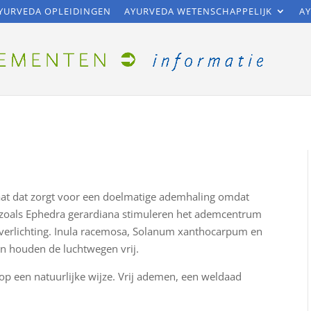
YURVEDA OPLEIDINGEN
AYURVEDA WETENSCHAPPELIJK
AY
at dat zorgt voor een doelmatige ademhaling omdat
n zoals Ephedra gerardiana stimuleren het ademcentrum
t verlichting. Inula racemosa, Solanum xanthocarpum en
n houden de luchtwegen vrij.
p een natuurlijke wijze. Vrij ademen, een weldaad