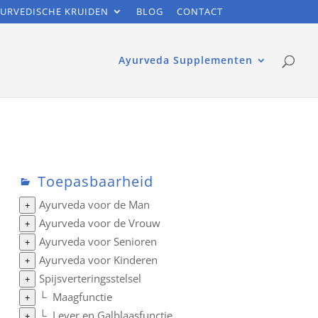
URVEDISCHE KRUIDEN
BLOG
CONTACT
Ayurveda Supplementen
Toepasbaarheid
Ayurveda voor de Man
+
Ayurveda voor de Vrouw
+
Ayurveda voor Senioren
+
Ayurveda voor Kinderen
+
Spijsverteringsstelsel
+
└
Maagfunctie
+
└
Lever en Galblaasfunctie
+