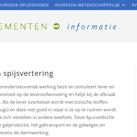
YURVEDA OPLEIDINGEN
AYURVEDA WETENSCHAPPELIJK
AY
& spijsvertering
verondersteunende werking bezit en stimuleert lever en
 invloed op de leverstofwisseling en helpt bij de afbraak
. Als de lever overbelast wordt met toxische stoffen
ugs) en deze niet goed in staat is ze op te ruimen wordt
a zich nestellen in andere weefsels. Deze Ayurvedische
e galproductie, het galtransport en de galwegen en
t tevens de darmwerking.