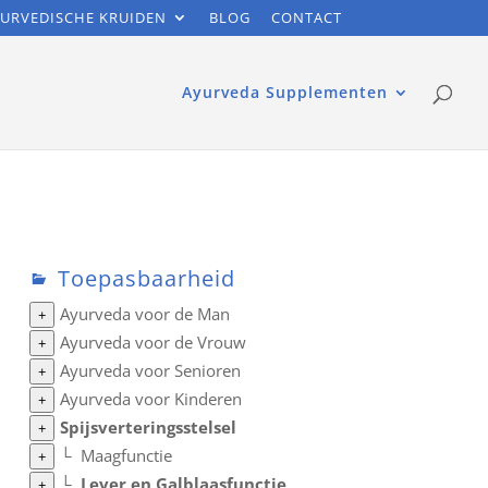
URVEDISCHE KRUIDEN
BLOG
CONTACT
Ayurveda Supplementen
Toepasbaarheid
Ayurveda voor de Man
+
Ayurveda voor de Vrouw
+
Ayurveda voor Senioren
+
Ayurveda voor Kinderen
+
Spijsverteringsstelsel
+
└
Maagfunctie
+
└
Lever en Galblaasfunctie
+