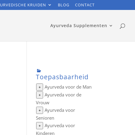
URVEDISCHE KRUIDEN
BLOG
CONTACT
Ayurveda Supplementen
Toepasbaarheid
Ayurveda voor de Man
+
Ayurveda voor de
+
Vrouw
Ayurveda voor
+
Senioren
Ayurveda voor
+
Kinderen