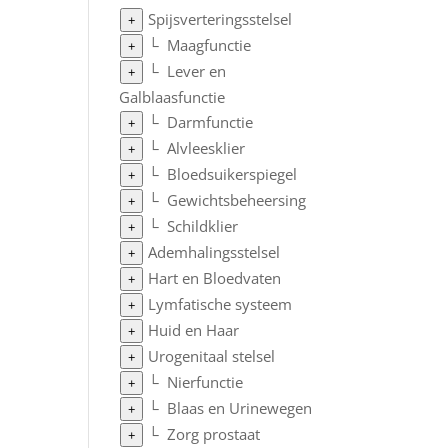
Spijsverteringsstelsel
+
└
Maagfunctie
+
└
Lever en
+
Galblaasfunctie
└
Darmfunctie
+
└
Alvleesklier
+
└
Bloedsuikerspiegel
+
└
Gewichtsbeheersing
+
└
Schildklier
+
Ademhalingsstelsel
+
Hart en Bloedvaten
+
Lymfatische systeem
+
Huid en Haar
+
Urogenitaal stelsel
+
└
Nierfunctie
+
└
Blaas en Urinewegen
+
└
Zorg prostaat
+