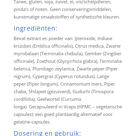
Tarwe, gluten, soja, zuivel, ei, vis/schelpdieren,
pinda’s of noten. Geen conserveringsmiddelen,
kunstmatige smaakstoffen of synthetische kleuren.
Ingrediënten:
Bevat extract en poeder van: IJzeroxide, Indiase
kruisbes (Emblica officinalis), Citrus medica, Zwarte
myrobalaan (Terminalia chebula), Gember (Zingiber
officinale), Zoethout (Glycyrrhiza glabra), Terminalia
belerica, Plumbago zeylanica, Zwarte peper (Piper
nigrum), Cypergras (Cyperus rotundus), Lange
peper (Piper longum), Cinnamomum iners, Piper
chaba, Shilajeet (gezuiverd), Guduchi (Tinospora
cordifolia), Geelwortel (Curcuma
longa). Gecapsuleerd in Vcaps (HPMC – vegetarische
capsules): een goed plantaardig alternatief voor
gelatine-capsules.
Dosering en gebruik: