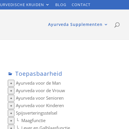
URVEDISCHE KRUIDEN
BLOG
CONTACT
Ayurveda Supplementen
Toepasbaarheid
Ayurveda voor de Man
+
Ayurveda voor de Vrouw
+
Ayurveda voor Senioren
+
Ayurveda voor Kinderen
+
Spijsverteringsstelsel
+
└
Maagfunctie
+
└
Lever en Galblaasfunctie
+