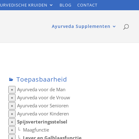
URVEDISCHE KRUIDEN
BLOG
CONTACT
Ayurveda Supplementen
Toepasbaarheid
Ayurveda voor de Man
+
Ayurveda voor de Vrouw
+
Ayurveda voor Senioren
+
Ayurveda voor Kinderen
+
Spijsverteringsstelsel
+
└
Maagfunctie
+
└
Lever en Galblaasfunctie
+