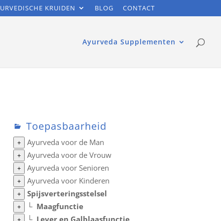
URVEDISCHE KRUIDEN
BLOG
CONTACT
Ayurveda Supplementen
Toepasbaarheid
Ayurveda voor de Man
+
Ayurveda voor de Vrouw
+
Ayurveda voor Senioren
+
Ayurveda voor Kinderen
+
Spijsverteringsstelsel
+
└
Maagfunctie
+
└
Lever en Galblaasfunctie
+