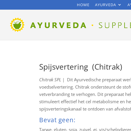
HOME
AYURVEDA
A
Spijsvertering (Chitrak)
Chitrak SPL
| Dit Ayurvedische preparaat werk
voedselvertering. Chitrak ondersteunt de stof
vetverbranding te verhogen. Dit preparaat hel
stimuleert effectief het cel metabolisme en h
spijsverteringskanaal te ontdoen van afvalsto
Bevat geen:
Tarwe, gluten, soja, zuivel, ei, vis/schelpdie