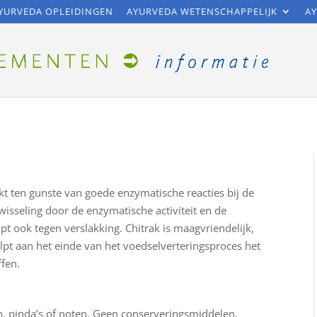
YURVEDA OPLEIDINGEN
AYURVEDA WETENSCHAPPELIJK
AY
t ten gunste van goede enzymatische reacties bij de
wisseling door de enzymatische activiteit en de
pt ook tegen verslakking. Chitrak is maagvriendelijk,
elpt aan het einde van het voedselverteringsproces het
ffen.
ren, pinda’s of noten. Geen conserveringsmiddelen,