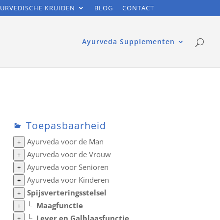
URVEDISCHE KRUIDEN
BLOG
CONTACT
Ayurveda Supplementen
Toepasbaarheid
Ayurveda voor de Man
+
Ayurveda voor de Vrouw
+
Ayurveda voor Senioren
+
Ayurveda voor Kinderen
+
Spijsverteringsstelsel
+
└
Maagfunctie
+
└
Lever en Galblaasfunctie
+