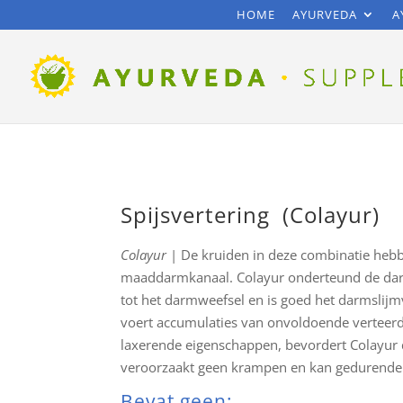
HOME
AYURVEDA
A
Spijsvertering (Colayur)
Colayur
| De kruiden in deze combinatie hebb
maaddarmkanaal. Colayur onderteund de dar
tot het darmweefsel en is goed het darmslij
voert accumulaties van onvoldoende verteerd 
laxerende eigenschappen, bevordert Colayur d
veroorzaakt geen krampen en kan gedurende l
Bevat geen: