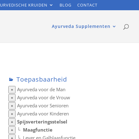
URVEDISCHE KRUIDEN
BLOG
CONTACT
Ayurveda Supplementen
Toepasbaarheid
Ayurveda voor de Man
+
Ayurveda voor de Vrouw
+
Ayurveda voor Senioren
+
Ayurveda voor Kinderen
+
Spijsverteringsstelsel
+
└
Maagfunctie
+
└
Lever en Galblaasfunctie
+