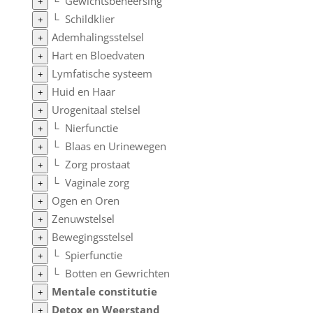
└
Gewichtsbeheersing
+
└
Schildklier
+
Ademhalingsstelsel
+
Hart en Bloedvaten
+
Lymfatische systeem
+
Huid en Haar
+
Urogenitaal stelsel
+
└
Nierfunctie
+
└
Blaas en Urinewegen
+
└
Zorg prostaat
+
└
Vaginale zorg
+
Ogen en Oren
+
Zenuwstelsel
+
Bewegingsstelsel
+
└
Spierfunctie
+
└
Botten en Gewrichten
+
Mentale constitutie
+
Detox en Weerstand
+