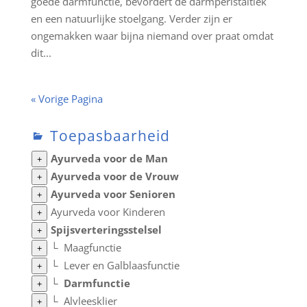
goede darmfunctie, bevordert de darmperistaltiek
en een natuurlijke stoelgang. Verder zijn er
ongemakken waar bijna niemand over praat omdat
dit...
« Vorige Pagina
Toepasbaarheid
Ayurveda voor de Man
+
Ayurveda voor de Vrouw
+
Ayurveda voor Senioren
+
Ayurveda voor Kinderen
+
Spijsverteringsstelsel
+
└
Maagfunctie
+
└
Lever en Galblaasfunctie
+
└
Darmfunctie
+
└
Alvleesklier
+