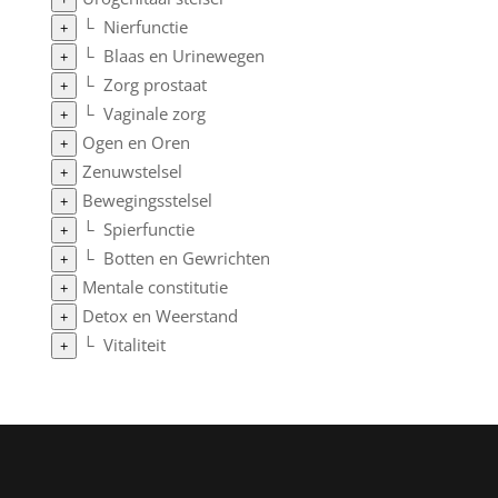
└
Nierfunctie
+
└
Blaas en Urinewegen
+
└
Zorg prostaat
+
└
Vaginale zorg
+
Ogen en Oren
+
Zenuwstelsel
+
Bewegingsstelsel
+
└
Spierfunctie
+
└
Botten en Gewrichten
+
Mentale constitutie
+
Detox en Weerstand
+
└
Vitaliteit
+