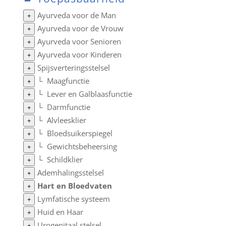
Ayurveda voor de Man
+
Ayurveda voor de Vrouw
+
Ayurveda voor Senioren
+
Ayurveda voor Kinderen
+
Spijsverteringsstelsel
+
└
Maagfunctie
+
└
Lever en Galblaasfunctie
+
└
Darmfunctie
+
└
Alvleesklier
+
└
Bloedsuikerspiegel
+
└
Gewichtsbeheersing
+
└
Schildklier
+
Ademhalingsstelsel
+
Hart en Bloedvaten
+
Lymfatische systeem
+
Huid en Haar
+
Urogenitaal stelsel
+