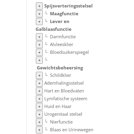
Spijsverteringsstelsel
+
└
Maagfunctie
+
└
Lever en
+
Galblaasfunctie
└
Darmfunctie
+
└
Alvleesklier
+
└
Bloedsuikerspiegel
+
└
+
Gewichtsbeheersing
└
Schildklier
+
Ademhalingsstelsel
+
Hart en Bloedvaten
+
Lymfatische systeem
+
Huid en Haar
+
Urogenitaal stelsel
+
└
Nierfunctie
+
└
Blaas en Urinewegen
+