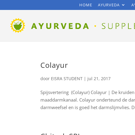
HOME
AYURVEDA
A
Colayur
door
EISRA STUDENT
|
jul 21, 2017
Spijsvertering (Colayur) Colayur | De kruide
maaddarmkanaal. Colayur onderteund de darm
darmweefsel en is goed het darmslijmvlies. De