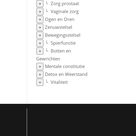
└
Zorg prostaat
+
└
Vaginale zorg
+
Ogen en Oren
+
Zenuwstelsel
+
Bewegingsstelsel
+
└
Spierfunctie
+
└
Botten en
+
Gewrichten
Mentale constitutie
+
Detox en Weerstand
+
└
Vitaliteit
+