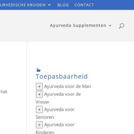
URVEDISCHE KRUIDEN
BLOG
CONTACT
Ayurveda Supplementen
Toepasbaarheid
Ayurveda voor de Man
+
 het
Ayurveda voor de
+
Vrouw
Ayurveda voor
+
Senioren
Ayurveda voor
+
Kinderen