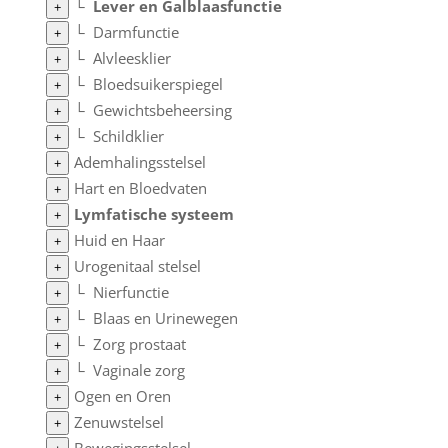
└
Lever en Galblaasfunctie
+
└
Darmfunctie
+
└
Alvleesklier
+
└
Bloedsuikerspiegel
+
└
Gewichtsbeheersing
+
└
Schildklier
+
Ademhalingsstelsel
+
Hart en Bloedvaten
+
Lymfatische systeem
+
Huid en Haar
+
Urogenitaal stelsel
+
└
Nierfunctie
+
└
Blaas en Urinewegen
+
└
Zorg prostaat
+
└
Vaginale zorg
+
Ogen en Oren
+
Zenuwstelsel
+