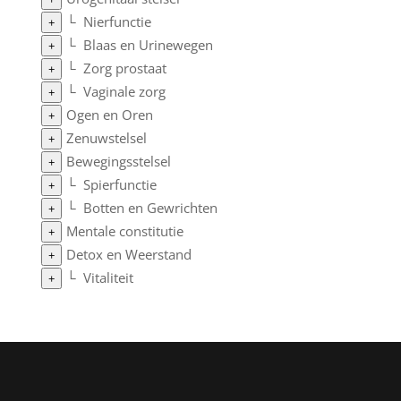
└
Nierfunctie
+
└
Blaas en Urinewegen
+
└
Zorg prostaat
+
└
Vaginale zorg
+
Ogen en Oren
+
Zenuwstelsel
+
Bewegingsstelsel
+
└
Spierfunctie
+
└
Botten en Gewrichten
+
Mentale constitutie
+
Detox en Weerstand
+
└
Vitaliteit
+