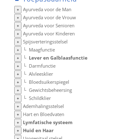
Ayurveda voor de Man
+
Ayurveda voor de Vrouw
+
Ayurveda voor Senioren
+
Ayurveda voor Kinderen
+
Spijsverteringsstelsel
+
└
Maagfunctie
+
└
Lever en Galblaasfunctie
+
└
Darmfunctie
+
└
Alvleesklier
+
└
Bloedsuikerspiegel
+
└
Gewichtsbeheersing
+
└
Schildklier
+
Ademhalingsstelsel
+
Hart en Bloedvaten
+
Lymfatische systeem
+
Huid en Haar
+
Urogenitaal stelsel
+