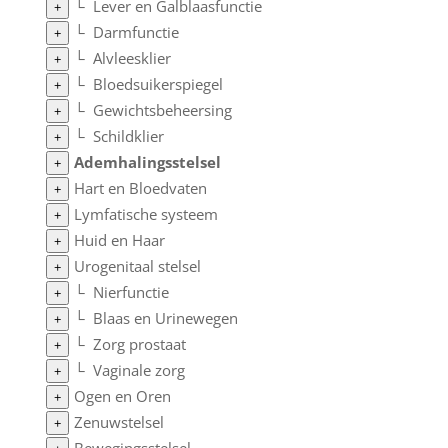
└
Lever en Galblaasfunctie
+
└
Darmfunctie
+
└
Alvleesklier
+
└
Bloedsuikerspiegel
+
└
Gewichtsbeheersing
+
└
Schildklier
+
Ademhalingsstelsel
+
Hart en Bloedvaten
+
Lymfatische systeem
+
Huid en Haar
+
Urogenitaal stelsel
+
└
Nierfunctie
+
└
Blaas en Urinewegen
+
└
Zorg prostaat
+
└
Vaginale zorg
+
Ogen en Oren
+
Zenuwstelsel
+