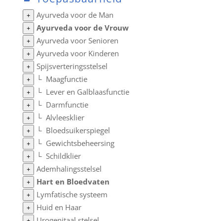
Ayurveda voor de Man
+
Ayurveda voor de Vrouw
+
Ayurveda voor Senioren
+
Ayurveda voor Kinderen
+
Spijsverteringsstelsel
+
└
Maagfunctie
+
└
Lever en Galblaasfunctie
+
└
Darmfunctie
+
└
Alvleesklier
+
└
Bloedsuikerspiegel
+
└
Gewichtsbeheersing
+
└
Schildklier
+
Ademhalingsstelsel
+
Hart en Bloedvaten
+
Lymfatische systeem
+
Huid en Haar
+
Urogenitaal stelsel
+