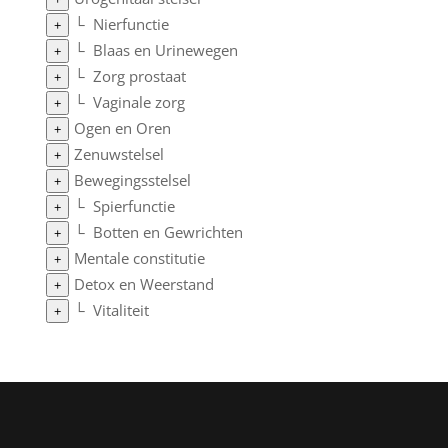
└
Nierfunctie
+
└
Blaas en Urinewegen
+
└
Zorg prostaat
+
└
Vaginale zorg
+
Ogen en Oren
+
Zenuwstelsel
+
Bewegingsstelsel
+
└
Spierfunctie
+
└
Botten en Gewrichten
+
Mentale constitutie
+
Detox en Weerstand
+
└
Vitaliteit
+