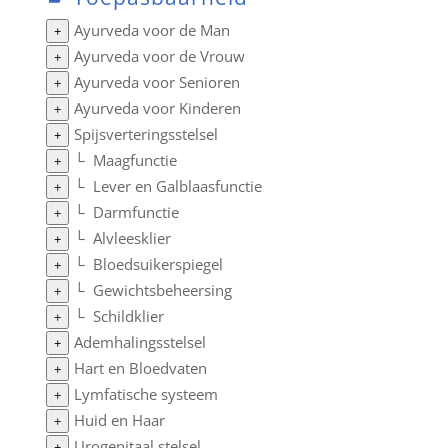
Ayurveda voor de Man
+
Ayurveda voor de Vrouw
+
Ayurveda voor Senioren
+
Ayurveda voor Kinderen
+
Spijsverteringsstelsel
+
└
Maagfunctie
+
└
Lever en Galblaasfunctie
+
└
Darmfunctie
+
└
Alvleesklier
+
└
Bloedsuikerspiegel
+
└
Gewichtsbeheersing
+
└
Schildklier
+
Ademhalingsstelsel
+
Hart en Bloedvaten
+
Lymfatische systeem
+
Huid en Haar
+
Urogenitaal stelsel
+