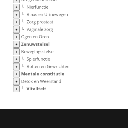
└
Nierfunctie
+
└
Blaas en Urinewegen
+
└
Zorg prostaat
+
└
Vaginale zorg
+
Ogen en Oren
+
Zenuwstelsel
+
Bewegingsstelsel
+
└
Spierfunctie
+
└
Botten en Gewrichten
+
Mentale constitutie
+
Detox en Weerstand
+
└
Vitaliteit
+