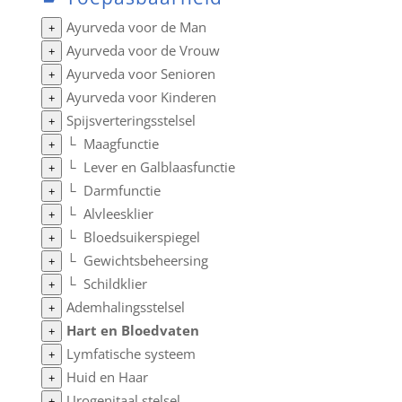
Ayurveda voor de Man
+
Ayurveda voor de Vrouw
+
Ayurveda voor Senioren
+
Ayurveda voor Kinderen
+
Spijsverteringsstelsel
+
└
Maagfunctie
+
└
Lever en Galblaasfunctie
+
└
Darmfunctie
+
└
Alvleesklier
+
└
Bloedsuikerspiegel
+
└
Gewichtsbeheersing
+
└
Schildklier
+
Ademhalingsstelsel
+
Hart en Bloedvaten
+
Lymfatische systeem
+
Huid en Haar
+
Urogenitaal stelsel
+