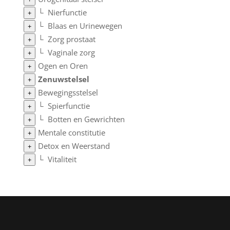
└
Nierfunctie
+
└
Blaas en Urinewegen
+
└
Zorg prostaat
+
└
Vaginale zorg
+
Ogen en Oren
+
Zenuwstelsel
+
Bewegingsstelsel
+
└
Spierfunctie
+
└
Botten en Gewrichten
+
Mentale constitutie
+
Detox en Weerstand
+
└
Vitaliteit
+