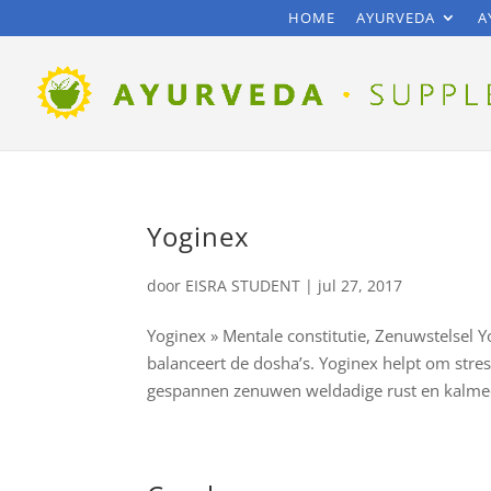
HOME
AYURVEDA
A
Yoginex
door
EISRA STUDENT
|
jul 27, 2017
Yoginex » Mentale constitutie, Zenuwstelsel 
balanceert de dosha’s. Yoginex helpt om str
gespannen zenuwen weldadige rust en kalmee