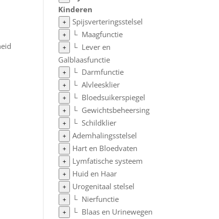
Kinderen
Spijsverteringsstelsel
+
└
Maagfunctie
+
heid
└
Lever en
+
Galblaasfunctie
└
Darmfunctie
+
└
Alvleesklier
+
└
Bloedsuikerspiegel
+
└
Gewichtsbeheersing
+
└
Schildklier
+
Ademhalingsstelsel
+
Hart en Bloedvaten
+
Lymfatische systeem
+
Huid en Haar
+
Urogenitaal stelsel
+
└
Nierfunctie
+
└
Blaas en Urinewegen
+