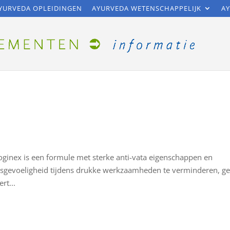
YURVEDA OPLEIDINGEN
AYURVEDA WETENSCHAPPELIJK
AY
Yoginex is een formule met sterke anti-vata eigenschappen en
essgevoeligheid tijdens drukke werkzaamheden te verminderen, ge
rt...