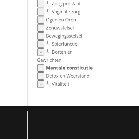
└
Zorg prostaat
+
└
Vaginale zorg
+
Ogen en Oren
+
Zenuwstelsel
+
Bewegingsstelsel
+
└
Spierfunctie
+
└
Botten en
+
Gewrichten
Mentale constitutie
+
Detox en Weerstand
+
└
Vitaliteit
+