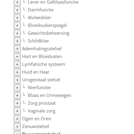
└
Lever en Galblaasfunctie
+
└
Darmfunctie
+
└
Alvleesklier
+
└
Bloedsuikerspiegel
+
└
Gewichtsbeheersing
+
└
Schildklier
+
Ademhalingsstelsel
+
Hart en Bloedvaten
+
Lymfatische systeem
+
Huid en Haar
+
Urogenitaal stelsel
+
└
Nierfunctie
+
└
Blaas en Urinewegen
+
└
Zorg prostaat
+
└
Vaginale zorg
+
Ogen en Oren
+
Zenuwstelsel
+