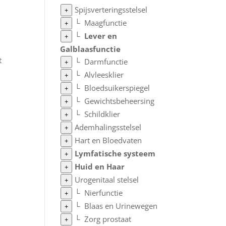
Spijsverteringsstelsel
+
└
Maagfunctie
+
└
Lever en
+
Galblaasfunctie
t
└
Darmfunctie
+
└
Alvleesklier
+
└
Bloedsuikerspiegel
+
└
Gewichtsbeheersing
+
└
Schildklier
+
Ademhalingsstelsel
+
Hart en Bloedvaten
+
Lymfatische systeem
+
Huid en Haar
+
Urogenitaal stelsel
+
└
Nierfunctie
+
└
Blaas en Urinewegen
+
└
Zorg prostaat
+