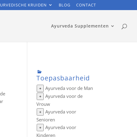
URVEDISCHE KRUIDEN
BLOG
CONTACT
Ayurveda Supplementen
Toepasbaarheid
Ayurveda voor de Man
+
nde
Ayurveda voor de
+
ar
Vrouw
Ayurveda voor
+
Senioren
Ayurveda voor
+
Kinderen