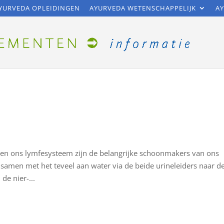
YURVEDA OPLEIDINGEN
AYURVEDA WETENSCHAPPELIJK
AY
n en ons lymfesysteem zijn de belangrijke schoonmakers van ons
 samen met het teveel aan water via de beide urineleiders naar d
e nier-...