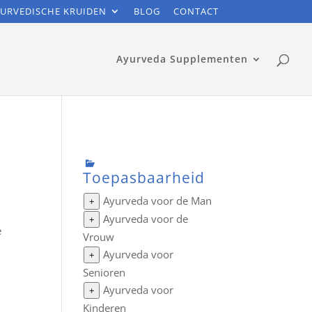
URVEDISCHE KRUIDEN
BLOG
CONTACT
Ayurveda Supplementen
Toepasbaarheid
Ayurveda voor de Man
+
Ayurveda voor de
+
e
Vrouw
Ayurveda voor
+
Senioren
Ayurveda voor
+
Kinderen