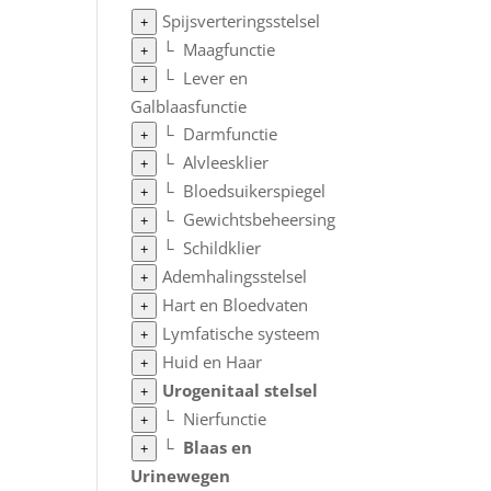
Spijsverteringsstelsel
+
└
Maagfunctie
+
└
Lever en
+
Galblaasfunctie
└
Darmfunctie
+
└
Alvleesklier
+
└
Bloedsuikerspiegel
+
└
Gewichtsbeheersing
+
└
Schildklier
+
Ademhalingsstelsel
+
Hart en Bloedvaten
+
Lymfatische systeem
+
Huid en Haar
+
Urogenitaal stelsel
+
└
Nierfunctie
+
└
Blaas en
+
Urinewegen