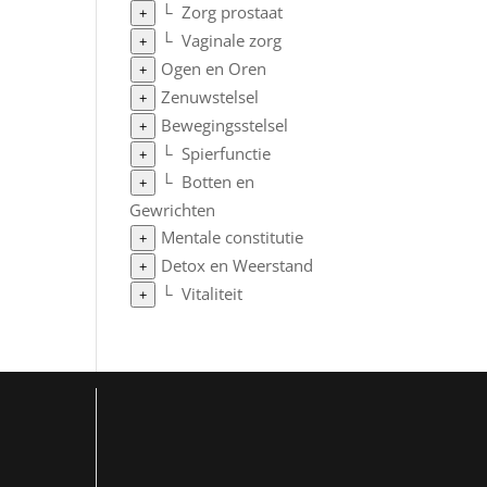
└
Zorg prostaat
+
└
Vaginale zorg
+
Ogen en Oren
+
Zenuwstelsel
+
Bewegingsstelsel
+
└
Spierfunctie
+
└
Botten en
+
Gewrichten
Mentale constitutie
+
Detox en Weerstand
+
└
Vitaliteit
+