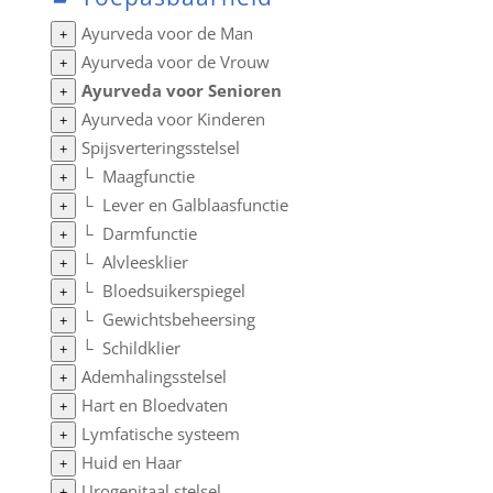
Ayurveda voor de Man
+
Ayurveda voor de Vrouw
+
Ayurveda voor Senioren
+
Ayurveda voor Kinderen
+
Spijsverteringsstelsel
+
└
Maagfunctie
+
└
Lever en Galblaasfunctie
+
└
Darmfunctie
+
└
Alvleesklier
+
└
Bloedsuikerspiegel
+
└
Gewichtsbeheersing
+
└
Schildklier
+
Ademhalingsstelsel
+
Hart en Bloedvaten
+
Lymfatische systeem
+
Huid en Haar
+
Urogenitaal stelsel
+