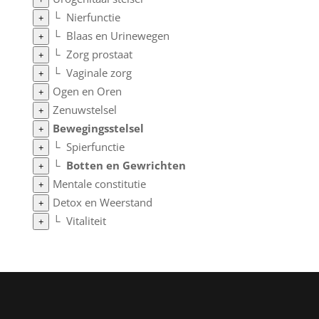
└
Nierfunctie
+
└
Blaas en Urinewegen
+
└
Zorg prostaat
+
└
Vaginale zorg
+
Ogen en Oren
+
Zenuwstelsel
+
Bewegingsstelsel
+
└
Spierfunctie
+
└
Botten en Gewrichten
+
Mentale constitutie
+
Detox en Weerstand
+
└
Vitaliteit
+