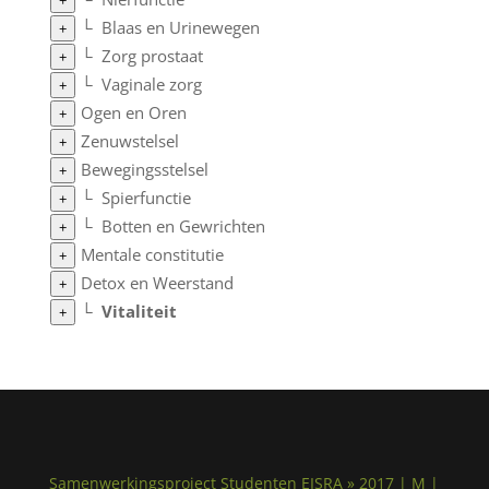
+
└
Blaas en Urinewegen
+
└
Zorg prostaat
+
└
Vaginale zorg
+
Ogen en Oren
+
Zenuwstelsel
+
Bewegingsstelsel
+
└
Spierfunctie
+
└
Botten en Gewrichten
+
Mentale constitutie
+
Detox en Weerstand
+
└
Vitaliteit
+
Samenwerkingsproject Studenten EISRA » 2017 | M |