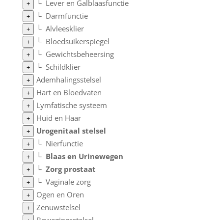
└
Lever en Galblaasfunctie
+
└
Darmfunctie
+
└
Alvleesklier
+
└
Bloedsuikerspiegel
+
└
Gewichtsbeheersing
+
└
Schildklier
+
Ademhalingsstelsel
+
Hart en Bloedvaten
+
Lymfatische systeem
+
Huid en Haar
+
Urogenitaal stelsel
+
└
Nierfunctie
+
└
Blaas en Urinewegen
+
└
Zorg prostaat
+
└
Vaginale zorg
+
Ogen en Oren
+
Zenuwstelsel
+