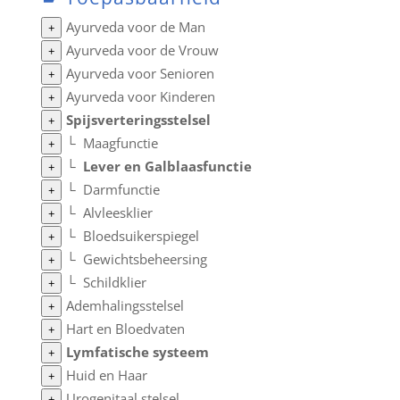
Ayurveda voor de Man
+
Ayurveda voor de Vrouw
+
Ayurveda voor Senioren
+
Ayurveda voor Kinderen
+
Spijsverteringsstelsel
+
└
Maagfunctie
+
└
Lever en Galblaasfunctie
+
└
Darmfunctie
+
└
Alvleesklier
+
└
Bloedsuikerspiegel
+
└
Gewichtsbeheersing
+
└
Schildklier
+
Ademhalingsstelsel
+
Hart en Bloedvaten
+
Lymfatische systeem
+
Huid en Haar
+
Urogenitaal stelsel
+