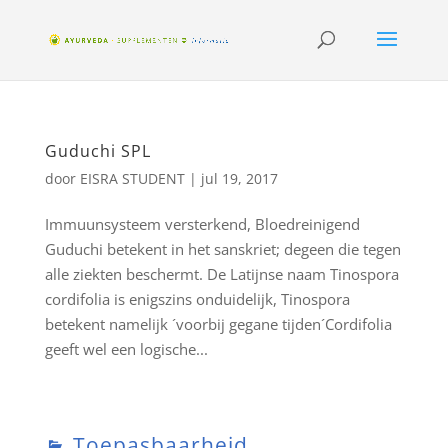
Guduchi SPL
door
EISRA STUDENT
|
jul 19, 2017
Immuunsysteem versterkend, Bloedreinigend
Guduchi betekent in het sanskriet; degeen die tegen
alle ziekten beschermt. De Latijnse naam Tinospora
cordifolia is enigszins onduidelijk, Tinospora
betekent namelijk ´voorbij gegane tijden´Cordifolia
geeft wel een logische...
Toepasbaarheid