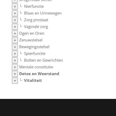
└
Nierfunctie
+
└
Blaas en Urinewegen
+
└
Zorg prostaat
+
└
Vaginale zorg
+
Ogen en Oren
+
Zenuwstelsel
+
Bewegingsstelsel
+
└
Spierfunctie
+
└
Botten en Gewrichten
+
Mentale constitutie
+
Detox en Weerstand
+
└
Vitaliteit
+