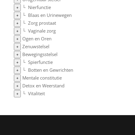
└
Nierfunctie
+
└
Blaas en Urinewegen
+
└
Zorg prostaat
+
└
Vaginale zorg
+
Ogen en Oren
+
Zenuwstelsel
+
Bewegingsstelsel
+
└
Spierfunctie
+
└
Botten en Gewrichten
+
Mentale constitutie
+
Detox en Weerstand
+
└
Vitaliteit
+