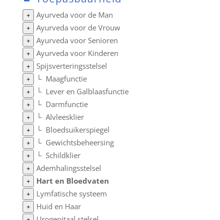
Ayurveda voor de Man
+
Ayurveda voor de Vrouw
+
Ayurveda voor Senioren
+
Ayurveda voor Kinderen
+
Spijsverteringsstelsel
+
└
Maagfunctie
+
└
Lever en Galblaasfunctie
+
└
Darmfunctie
+
└
Alvleesklier
+
└
Bloedsuikerspiegel
+
└
Gewichtsbeheersing
+
└
Schildklier
+
Ademhalingsstelsel
+
Hart en Bloedvaten
+
Lymfatische systeem
+
Huid en Haar
+
Urogenitaal stelsel
+