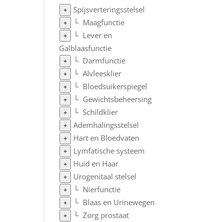
Spijsverteringsstelsel
+
└
Maagfunctie
+
└
Lever en
+
Galblaasfunctie
└
Darmfunctie
+
└
Alvleesklier
+
└
Bloedsuikerspiegel
+
└
Gewichtsbeheersing
+
└
Schildklier
+
Ademhalingsstelsel
+
Hart en Bloedvaten
+
Lymfatische systeem
+
Huid en Haar
+
Urogenitaal stelsel
+
└
Nierfunctie
+
└
Blaas en Urinewegen
+
└
Zorg prostaat
+