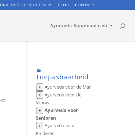
URVEDISCHE KRUIDEN
BLOG
CONTACT
Ayurveda Supplementen
Toepasbaarheid
Ayurveda voor de Man
+
Ayurveda voor de
+
ker
Vrouw
Ayurveda voor
+
Senioren
Ayurveda voor
+
Kinderen