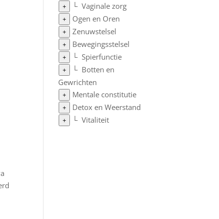
└
Vaginale zorg
+
Ogen en Oren
+
Zenuwstelsel
+
Bewegingsstelsel
+
└
Spierfunctie
+
└
Botten en
+
Gewrichten
Mentale constitutie
+
Detox en Weerstand
+
└
Vitaliteit
+
wa
erd