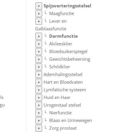
Spijsverteringsstelsel
+
└
Maagfunctie
+
└
Lever en
+
Galblaasfunctie
└
Darmfunctie
+
└
Alvleesklier
+
└
Bloedsuikerspiegel
+
└
Gewichtsbeheersing
+
└
Schildklier
+
Ademhalingsstelsel
+
Hart en Bloedvaten
+
Lymfatische systeem
+
ls
Huid en Haar
+
ngu
Urogenitaal stelsel
+
└
Nierfunctie
+
└
Blaas en Urinewegen
+
└
Zorg prostaat
+