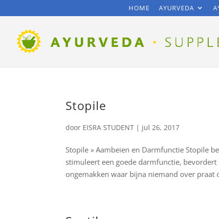
HOME
AYURVEDA
A
Stopile
door
EISRA STUDENT
|
jul 26, 2017
Stopile » Aambeien en Darmfunctie Stopile b
stimuleert een goede darmfunctie, bevordert d
ongemakken waar bijna niemand over praat o