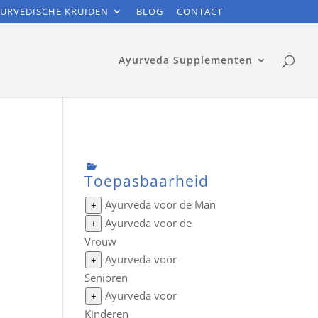
URVEDISCHE KRUIDEN
BLOG
CONTACT
Ayurveda Supplementen
Toepasbaarheid
Ayurveda voor de Man
+
Ayurveda voor de
+
Vrouw
Ayurveda voor
+
Senioren
Ayurveda voor
+
Kinderen