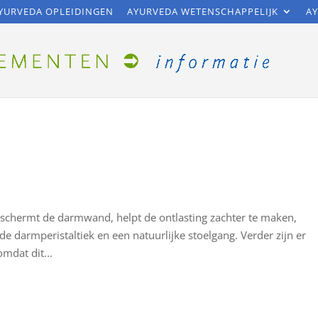
YURVEDA OPLEIDINGEN
AYURVEDA WETENSCHAPPELIJK
AY
eschermt de darmwand, helpt de ontlasting zachter te maken,
e darmperistaltiek en een natuurlijke stoelgang. Verder zijn er
mdat dit...