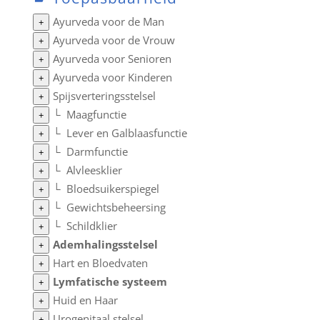
Ayurveda voor de Man
+
Ayurveda voor de Vrouw
+
Ayurveda voor Senioren
+
Ayurveda voor Kinderen
+
Spijsverteringsstelsel
+
└
Maagfunctie
+
└
Lever en Galblaasfunctie
+
└
Darmfunctie
+
└
Alvleesklier
+
└
Bloedsuikerspiegel
+
└
Gewichtsbeheersing
+
└
Schildklier
+
Ademhalingsstelsel
+
Hart en Bloedvaten
+
Lymfatische systeem
+
Huid en Haar
+
Urogenitaal stelsel
+