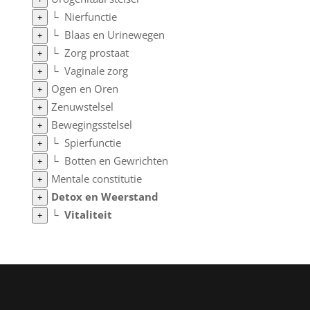
└
Nierfunctie
+
└
Blaas en Urinewegen
+
└
Zorg prostaat
+
└
Vaginale zorg
+
Ogen en Oren
+
Zenuwstelsel
+
Bewegingsstelsel
+
└
Spierfunctie
+
└
Botten en Gewrichten
+
Mentale constitutie
+
Detox en Weerstand
+
└
Vitaliteit
+