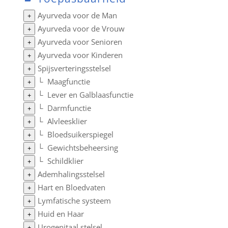
Ayurveda voor de Man
+
Ayurveda voor de Vrouw
+
Ayurveda voor Senioren
+
Ayurveda voor Kinderen
+
Spijsverteringsstelsel
+
└
Maagfunctie
+
└
Lever en Galblaasfunctie
+
└
Darmfunctie
+
└
Alvleesklier
+
└
Bloedsuikerspiegel
+
└
Gewichtsbeheersing
+
└
Schildklier
+
Ademhalingsstelsel
+
Hart en Bloedvaten
+
Lymfatische systeem
+
Huid en Haar
+
Urogenitaal stelsel
+