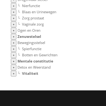
└
Nierfunctie
+
└
Blaas en Urinewegen
+
└
Zorg prostaat
+
└
Vaginale zorg
+
Ogen en Oren
+
Zenuwstelsel
+
Bewegingsstelsel
+
└
Spierfunctie
+
└
Botten en Gewrichten
+
Mentale constitutie
+
Detox en Weerstand
+
└
Vitaliteit
+