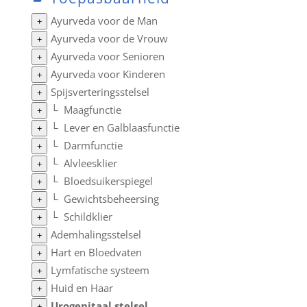
Ayurveda voor de Man
+
Ayurveda voor de Vrouw
+
Ayurveda voor Senioren
+
Ayurveda voor Kinderen
+
Spijsverteringsstelsel
+
└
Maagfunctie
+
└
Lever en Galblaasfunctie
+
└
Darmfunctie
+
└
Alvleesklier
+
└
Bloedsuikerspiegel
+
└
Gewichtsbeheersing
+
└
Schildklier
+
Ademhalingsstelsel
+
Hart en Bloedvaten
+
Lymfatische systeem
+
Huid en Haar
+
Urogenitaal stelsel
+