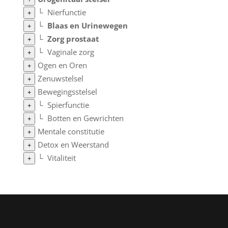
└
Nierfunctie
+
└
Blaas en Urinewegen
+
└
Zorg prostaat
+
└
Vaginale zorg
+
Ogen en Oren
+
Zenuwstelsel
+
Bewegingsstelsel
+
└
Spierfunctie
+
└
Botten en Gewrichten
+
Mentale constitutie
+
Detox en Weerstand
+
└
Vitaliteit
+