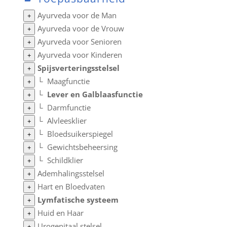
Ayurveda voor de Man
+
Ayurveda voor de Vrouw
+
Ayurveda voor Senioren
+
Ayurveda voor Kinderen
+
Spijsverteringsstelsel
+
└
Maagfunctie
+
└
Lever en Galblaasfunctie
+
└
Darmfunctie
+
└
Alvleesklier
+
└
Bloedsuikerspiegel
+
└
Gewichtsbeheersing
+
└
Schildklier
+
Ademhalingsstelsel
+
Hart en Bloedvaten
+
Lymfatische systeem
+
Huid en Haar
+
Urogenitaal stelsel
+