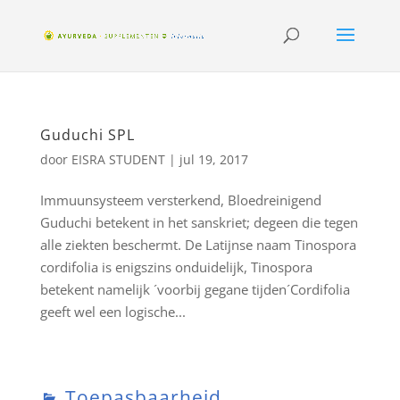
Guduchi SPL
door
EISRA STUDENT
|
jul 19, 2017
Immuunsysteem versterkend, Bloedreinigend
Guduchi betekent in het sanskriet; degeen die tegen
alle ziekten beschermt. De Latijnse naam Tinospora
cordifolia is enigszins onduidelijk, Tinospora
betekent namelijk ´voorbij gegane tijden´Cordifolia
geeft wel een logische...
Toepasbaarheid