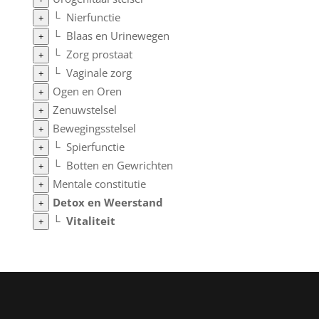
└
Nierfunctie
+
└
Blaas en Urinewegen
+
└
Zorg prostaat
+
└
Vaginale zorg
+
Ogen en Oren
+
Zenuwstelsel
+
Bewegingsstelsel
+
└
Spierfunctie
+
└
Botten en Gewrichten
+
Mentale constitutie
+
Detox en Weerstand
+
└
Vitaliteit
+