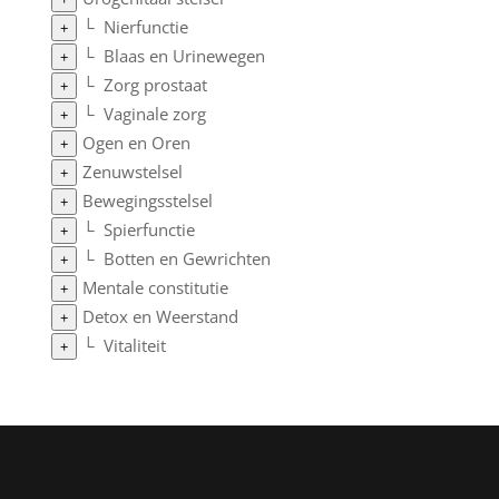
└
Nierfunctie
+
└
Blaas en Urinewegen
+
└
Zorg prostaat
+
└
Vaginale zorg
+
Ogen en Oren
+
Zenuwstelsel
+
Bewegingsstelsel
+
└
Spierfunctie
+
└
Botten en Gewrichten
+
Mentale constitutie
+
Detox en Weerstand
+
└
Vitaliteit
+