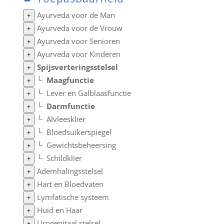
Ayurveda voor de Man
+
Ayurveda voor de Vrouw
+
Ayurveda voor Senioren
+
Ayurveda voor Kinderen
+
Spijsverteringsstelsel
+
└
Maagfunctie
+
└
Lever en Galblaasfunctie
+
└
Darmfunctie
+
└
Alvleesklier
+
└
Bloedsuikerspiegel
+
└
Gewichtsbeheersing
+
└
Schildklier
+
Ademhalingsstelsel
+
Hart en Bloedvaten
+
Lymfatische systeem
+
Huid en Haar
+
Urogenitaal stelsel
+