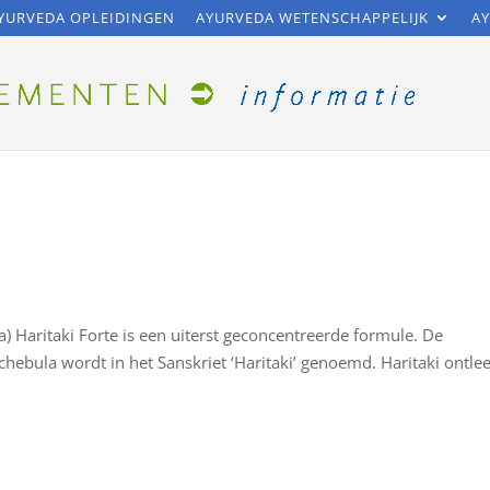
YURVEDA OPLEIDINGEN
AYURVEDA WETENSCHAPPELIJK
AY
a) Haritaki Forte is een uiterst geconcentreerde formule. De
hebula wordt in het Sanskriet ‘Haritaki’ genoemd. Haritaki ontle