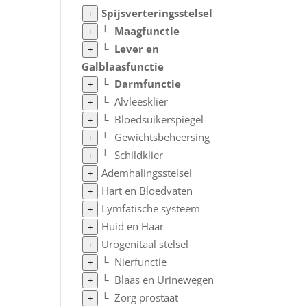
Spijsverteringsstelsel
+
└
Maagfunctie
+
└
Lever en
+
Galblaasfunctie
└
Darmfunctie
+
└
Alvleesklier
+
└
Bloedsuikerspiegel
+
└
Gewichtsbeheersing
+
└
Schildklier
+
Ademhalingsstelsel
+
Hart en Bloedvaten
+
Lymfatische systeem
+
Huid en Haar
+
Urogenitaal stelsel
+
└
Nierfunctie
+
└
Blaas en Urinewegen
+
└
Zorg prostaat
+