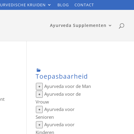
URVEDISCHE KRUIDEN
BLOG
CONTACT
Ayurveda Supplementen
Toepasbaarheid
Ayurveda voor de Man
+
Ayurveda voor de
+
ent
Vrouw
Ayurveda voor
+
Senioren
Ayurveda voor
+
Kinderen