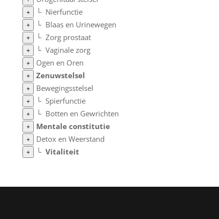
└
Nierfunctie
+
└
Blaas en Urinewegen
+
└
Zorg prostaat
+
└
Vaginale zorg
+
Ogen en Oren
+
Zenuwstelsel
+
Bewegingsstelsel
+
└
Spierfunctie
+
└
Botten en Gewrichten
+
Mentale constitutie
+
Detox en Weerstand
+
└
Vitaliteit
+