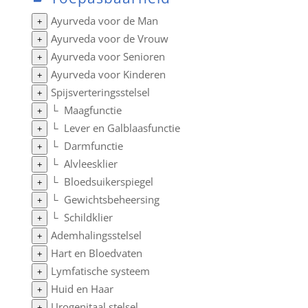
Ayurveda voor de Man
+
Ayurveda voor de Vrouw
+
Ayurveda voor Senioren
+
Ayurveda voor Kinderen
+
Spijsverteringsstelsel
+
└
Maagfunctie
+
└
Lever en Galblaasfunctie
+
└
Darmfunctie
+
└
Alvleesklier
+
└
Bloedsuikerspiegel
+
└
Gewichtsbeheersing
+
└
Schildklier
+
Ademhalingsstelsel
+
Hart en Bloedvaten
+
Lymfatische systeem
+
Huid en Haar
+
Urogenitaal stelsel
+