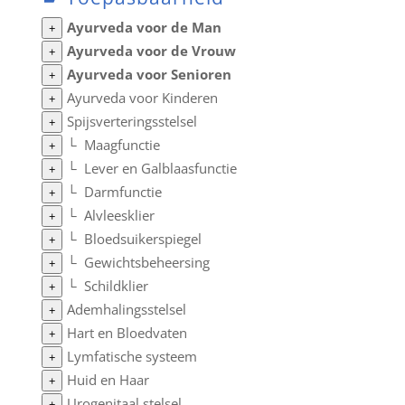
Ayurveda voor de Man
+
Ayurveda voor de Vrouw
+
Ayurveda voor Senioren
+
Ayurveda voor Kinderen
+
Spijsverteringsstelsel
+
└
Maagfunctie
+
└
Lever en Galblaasfunctie
+
└
Darmfunctie
+
└
Alvleesklier
+
└
Bloedsuikerspiegel
+
└
Gewichtsbeheersing
+
└
Schildklier
+
Ademhalingsstelsel
+
Hart en Bloedvaten
+
Lymfatische systeem
+
Huid en Haar
+
Urogenitaal stelsel
+