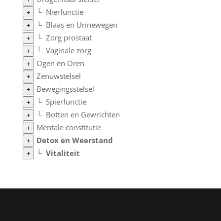
└
Nierfunctie
+
└
Blaas en Urinewegen
+
└
Zorg prostaat
+
└
Vaginale zorg
+
Ogen en Oren
+
Zenuwstelsel
+
Bewegingsstelsel
+
└
Spierfunctie
+
└
Botten en Gewrichten
+
Mentale constitutie
+
Detox en Weerstand
+
└
Vitaliteit
+