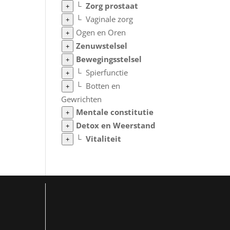
└
Zorg prostaat
+
└
Vaginale zorg
+
Ogen en Oren
+
Zenuwstelsel
+
Bewegingsstelsel
+
└
Spierfunctie
+
└
Botten en
+
Gewrichten
Mentale constitutie
+
Detox en Weerstand
+
└
Vitaliteit
+