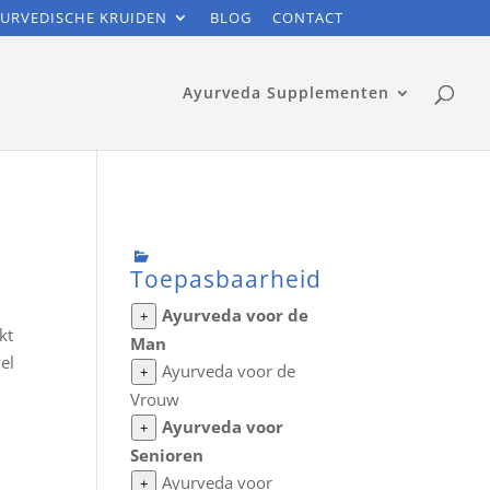
URVEDISCHE KRUIDEN
BLOG
CONTACT
Ayurveda Supplementen
Toepasbaarheid
Ayurveda voor de
+
kt
Man
el
Ayurveda voor de
+
Vrouw
Ayurveda voor
+
Senioren
Ayurveda voor
+