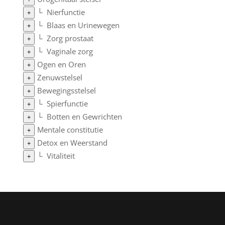
└
Nierfunctie
+
└
Blaas en Urinewegen
+
└
Zorg prostaat
+
└
Vaginale zorg
+
Ogen en Oren
+
Zenuwstelsel
+
Bewegingsstelsel
+
└
Spierfunctie
+
└
Botten en Gewrichten
+
Mentale constitutie
+
Detox en Weerstand
+
└
Vitaliteit
+