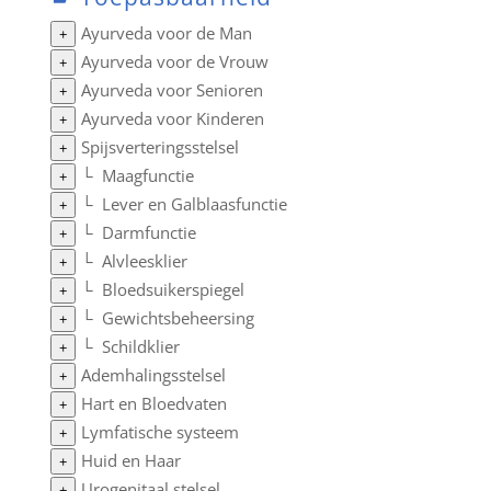
Ayurveda voor de Man
+
Ayurveda voor de Vrouw
+
Ayurveda voor Senioren
+
Ayurveda voor Kinderen
+
Spijsverteringsstelsel
+
└
Maagfunctie
+
└
Lever en Galblaasfunctie
+
└
Darmfunctie
+
└
Alvleesklier
+
└
Bloedsuikerspiegel
+
└
Gewichtsbeheersing
+
└
Schildklier
+
Ademhalingsstelsel
+
Hart en Bloedvaten
+
Lymfatische systeem
+
Huid en Haar
+
Urogenitaal stelsel
+