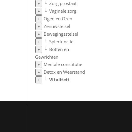
└
Zorg prostaat
+
└
Vaginale zorg
+
Ogen en Oren
+
Zenuwstelsel
+
Bewegingsstelsel
+
└
Spierfunctie
+
└
Botten en
+
Gewrichten
Mentale constitutie
+
Detox en Weerstand
+
└
Vitaliteit
+