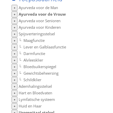
Ayurveda voor de Man
+
Ayurveda voor de Vrouw
+
Ayurveda voor Senioren
+
Ayurveda voor Kinderen
+
Spijsverteringsstelsel
+
└
Maagfunctie
+
└
Lever en Galblaasfunctie
+
└
Darmfunctie
+
└
Alvleesklier
+
└
Bloedsuikerspiegel
+
└
Gewichtsbeheersing
+
└
Schildklier
+
Ademhalingsstelsel
+
Hart en Bloedvaten
+
Lymfatische systeem
+
Huid en Haar
+
Urogenitaal stelsel
+