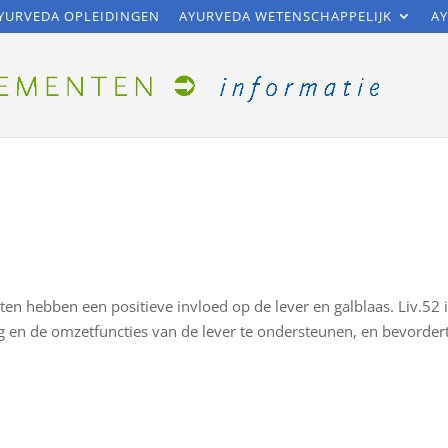
YURVEDA OPLEIDINGEN
AYURVEDA WETENSCHAPPELIJK
AY
tten hebben een positieve invloed op de lever en galblaas. Liv.52 
g en de omzetfuncties van de lever te ondersteunen, en bevorder