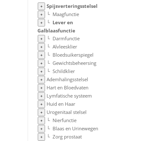
Spijsverteringsstelsel
+
└
Maagfunctie
+
└
Lever en
+
Galblaasfunctie
└
Darmfunctie
+
└
Alvleesklier
+
└
Bloedsuikerspiegel
+
└
Gewichtsbeheersing
+
└
Schildklier
+
Ademhalingsstelsel
+
Hart en Bloedvaten
+
Lymfatische systeem
+
Huid en Haar
+
Urogenitaal stelsel
+
└
Nierfunctie
+
└
Blaas en Urinewegen
+
└
Zorg prostaat
+