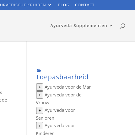
URVEDISCHE KRUIDEN
BLOG
CONTACT
Ayurveda Supplementen
Toepasbaarheid
Ayurveda voor de Man
+
is
Ayurveda voor de
+
t de
Vrouw
Ayurveda voor
+
Senioren
Ayurveda voor
+
Kinderen