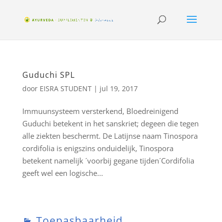
Guduchi SPL
door
EISRA STUDENT
|
jul 19, 2017
Immuunsysteem versterkend, Bloedreinigend
Guduchi betekent in het sanskriet; degeen die tegen
alle ziekten beschermt. De Latijnse naam Tinospora
cordifolia is enigszins onduidelijk, Tinospora
betekent namelijk ´voorbij gegane tijden´Cordifolia
geeft wel een logische...
Toepasbaarheid