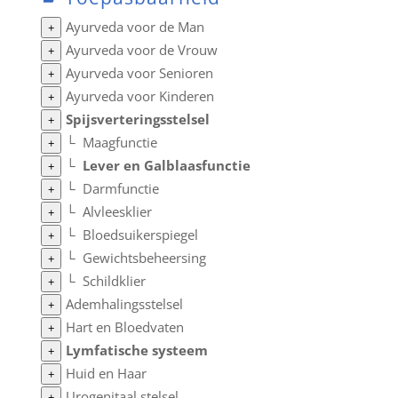
Ayurveda voor de Man
+
Ayurveda voor de Vrouw
+
Ayurveda voor Senioren
+
Ayurveda voor Kinderen
+
Spijsverteringsstelsel
+
└
Maagfunctie
+
└
Lever en Galblaasfunctie
+
└
Darmfunctie
+
└
Alvleesklier
+
└
Bloedsuikerspiegel
+
└
Gewichtsbeheersing
+
└
Schildklier
+
Ademhalingsstelsel
+
Hart en Bloedvaten
+
Lymfatische systeem
+
Huid en Haar
+
Urogenitaal stelsel
+