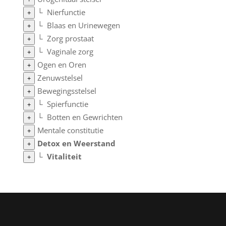
└
Nierfunctie
+
└
Blaas en Urinewegen
+
└
Zorg prostaat
+
└
Vaginale zorg
+
Ogen en Oren
+
Zenuwstelsel
+
Bewegingsstelsel
+
└
Spierfunctie
+
└
Botten en Gewrichten
+
Mentale constitutie
+
Detox en Weerstand
+
└
Vitaliteit
+