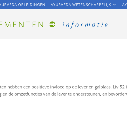
YURVEDA OPLEIDINGEN
AYURVEDA WETENSCHAPPELIJK
AY
tten hebben een positieve invloed op de lever en galblaas. Liv.52 
g en de omzetfuncties van de lever te ondersteunen, en bevorder