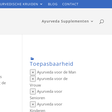
URVEDISCHE KRUIDEN
BLOG
CONTACT
Ayurveda Supplementen
Toepasbaarheid
Ayurveda voor de Man
+
is
Ayurveda voor de
+
t de
Vrouw
Ayurveda voor
+
Senioren
Ayurveda voor
+
Kinderen