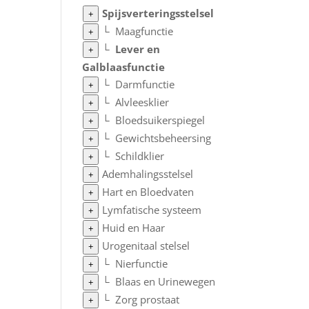
Spijsverteringsstelsel
+
└
Maagfunctie
+
└
Lever en
+
Galblaasfunctie
└
Darmfunctie
+
└
Alvleesklier
+
└
Bloedsuikerspiegel
+
└
Gewichtsbeheersing
+
└
Schildklier
+
Ademhalingsstelsel
+
Hart en Bloedvaten
+
Lymfatische systeem
+
Huid en Haar
+
Urogenitaal stelsel
+
└
Nierfunctie
+
└
Blaas en Urinewegen
+
└
Zorg prostaat
+