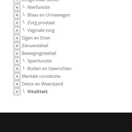
└
Nierfunctie
+
└
Blaas en Urinewegen
+
└
Zorg prostaat
+
└
Vaginale zorg
+
Ogen en Oren
+
Zenuwstelsel
+
Bewegingsstelsel
+
└
Spierfunctie
+
└
Botten en Gewrichten
+
Mentale constitutie
+
Detox en Weerstand
+
└
Vitaliteit
+