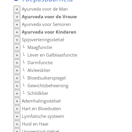
Ayurveda voor de Man
+
Ayurveda voor de Vrouw
+
Ayurveda voor Senioren
+
Ayurveda voor Kinderen
+
Spijsverteringsstelsel
+
└
Maagfunctie
+
└
Lever en Galblaasfunctie
+
└
Darmfunctie
+
└
Alvleesklier
+
└
Bloedsuikerspiegel
+
└
Gewichtsbeheersing
+
└
Schildklier
+
Ademhalingsstelsel
+
Hart en Bloedvaten
+
Lymfatische systeem
+
Huid en Haar
+
Urogenitaal stelsel
+