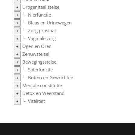
Urogenitaal stelsel
+
└
Nierfunctie
+
└
Blaas en Urinewegen
+
└
Zorg prostaat
+
└
Vaginale zorg
+
Ogen en Oren
+
Zenuwstelsel
+
Bewegingsstelsel
+
└
Spierfunctie
+
└
Botten en Gewrichten
+
Mentale constitutie
+
Detox en Weerstand
+
└
Vitaliteit
+