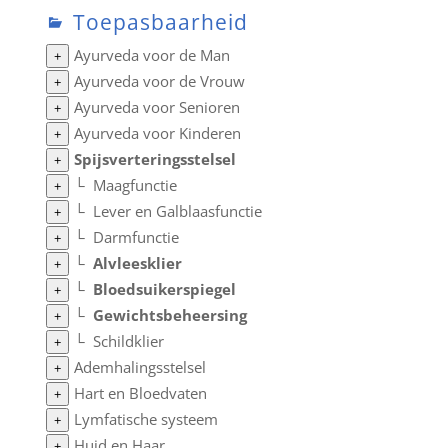
Toepasbaarheid
Ayurveda voor de Man
+
Ayurveda voor de Vrouw
+
Ayurveda voor Senioren
+
Ayurveda voor Kinderen
+
Spijsverteringsstelsel
+
└
Maagfunctie
+
└
Lever en Galblaasfunctie
+
└
Darmfunctie
+
└
Alvleesklier
+
└
Bloedsuikerspiegel
+
└
Gewichtsbeheersing
+
└
Schildklier
+
Ademhalingsstelsel
+
Hart en Bloedvaten
+
Lymfatische systeem
+
Huid en Haar
+