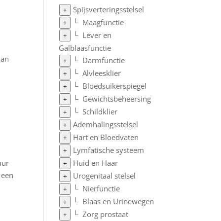
Spijsverteringsstelsel
+
└
Maagfunctie
+
└
Lever en
+
Galblaasfunctie
van
└
Darmfunctie
+
└
Alvleesklier
+
└
Bloedsuikerspiegel
+
└
Gewichtsbeheersing
+
└
Schildklier
+
Ademhalingsstelsel
+
Hart en Bloedvaten
+
Lymfatische systeem
+
uur
Huid en Haar
+
 een
Urogenitaal stelsel
+
└
Nierfunctie
+
└
Blaas en Urinewegen
+
└
Zorg prostaat
+