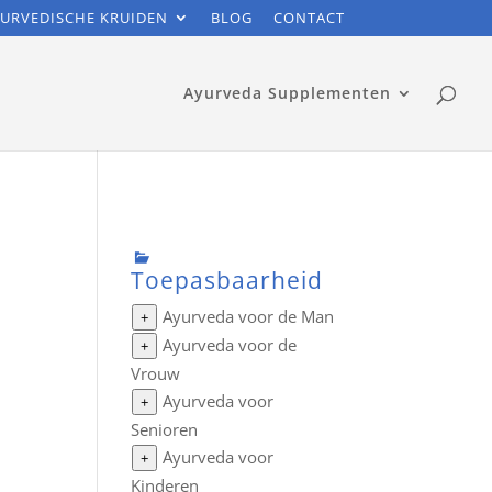
URVEDISCHE KRUIDEN
BLOG
CONTACT
Ayurveda Supplementen
Toepasbaarheid
Ayurveda voor de Man
+
Ayurveda voor de
+
Vrouw
Ayurveda voor
+
Senioren
Ayurveda voor
+
Kinderen