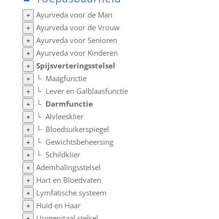
Ayurveda voor de Man
+
Ayurveda voor de Vrouw
+
Ayurveda voor Senioren
+
Ayurveda voor Kinderen
+
Spijsverteringsstelsel
+
└
Maagfunctie
+
└
Lever en Galblaasfunctie
+
└
Darmfunctie
+
└
Alvleesklier
+
└
Bloedsuikerspiegel
+
└
Gewichtsbeheersing
+
└
Schildklier
+
Ademhalingsstelsel
+
Hart en Bloedvaten
+
Lymfatische systeem
+
Huid en Haar
+
Urogenitaal stelsel
+