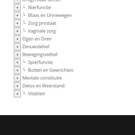
└
Nierfunctie
+
└
Blaas en Urinewegen
+
└
Zorg prostaat
+
└
Vaginale zorg
+
Ogen en Oren
+
Zenuwstelsel
+
Bewegingsstelsel
+
└
Spierfunctie
+
└
Botten en Gewrichten
+
Mentale constitutie
+
Detox en Weerstand
+
└
Vitaliteit
+